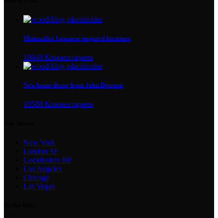
Recent Posts
Minimalist Japanese-inspired furniture
18948 Комментариев
New home decor from John Doerson
10588 Комментариев
Our Stores
New York
London SF
Cockfosters BP
Los Angeles
Chicago
Las Vegas
Useful links