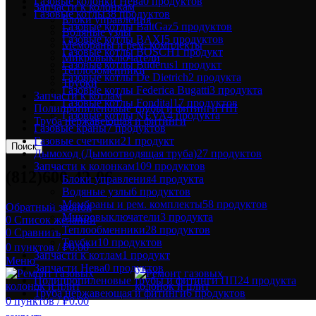
Газовые колонки Нева
0 продуктов
Запчасти к колонкам
Газовые котлы
38 продуктов
Блоки управления
Газовые котлы BaltGaz
5 продуктов
Водяные узлы
Газовые котлы BAXI
5 продуктов
Мембраны и рем. комплекты
Газовые котлы BOSCH
1 продукт
Микровыключатели
Газовые котлы Buderus
1 продукт
Теплообменники
Газовые котлы De Dietrich
2 продукта
Трубки
Газовые котлы Federica Bugatti
3 продукта
Запчасти к котлам
Газовые котлы Fondital
17 продуктов
Полипропиленовые трубы и фитинги ПП
Газовые котлы NEVA
4 продукта
Труба нержавеющая и фитинги
Газовые краны
7 продуктов
Газовые счетчики
21 продукт
Поиск
Дымоход (Дымоотводящая труба)
27 продуктов
Запчасти к колонкам
109 продуктов
(812)600-42-06
Блоки управления
4 продукта
Водяные узлы
6 продуктов
Мембраны и рем. комплекты
58 продуктов
Обратный звонок
Микровыключатели
3 продукта
0
Список желаний
Теплообменники
28 продуктов
0
Сравнить
Трубки
10 продуктов
0
пунктов
/
₽
0.00
Запчасти к котлам
1 продукт
Меню
Запчасти Нева
0 продуктов
Полипропиленовые трубы и фитинги ПП
24 продукта
Труба нержавеющая и фитинги
6 продуктов
0
пунктов
/
₽
0.00