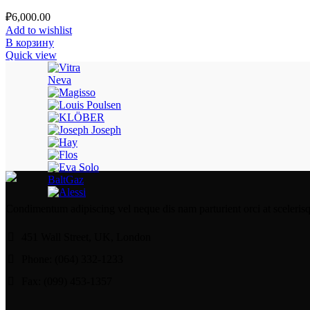
₽
6,000.00
Add to wishlist
В корзину
Quick view
Neva
BaltGaz
Condimentum adipiscing vel neque dis nam parturient orci at sceleris
451 Wall Street, UK, London
Phone: (064) 332-1233
Fax: (099) 453-1357