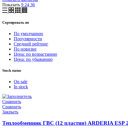
Показать
9
24
36
Сортировать по
По умолчанию
Популярности
Средний рейтинг
По новизне
Цена: по возрастанию
Цена: по убыванию
Stock status
On sale
In stock
Сравнить
Сравнить
Закрыть
Теплообменник ГВС (12 пластин) ARDERIA ESP 2