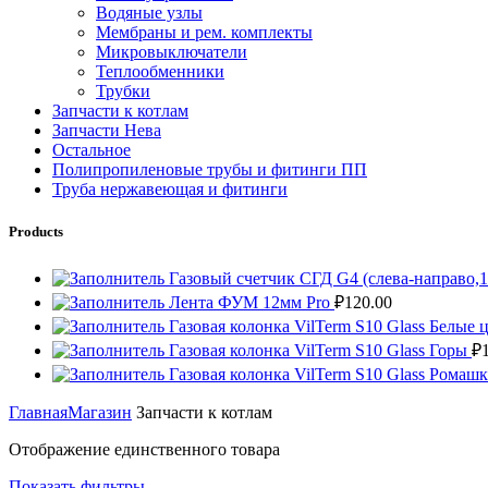
Водяные узлы
Мембраны и рем. комплекты
Микровыключатели
Теплообменники
Трубки
Запчасти к котлам
Запчасти Нева
Остальное
Полипропиленовые трубы и фитинги ПП
Труба нержавеющая и фитинги
Products
Газовый счетчик СГД G4 (слева-направо,
Лента ФУМ 12мм Pro
₽
120.00
Газовая колонка VilTerm S10 Glass Белые
Газовая колонка VilTerm S10 Glass Горы
₽
Газовая колонка VilTerm S10 Glass Ромаш
Главная
Магазин
Запчасти к котлам
Отображение единственного товара
Показать фильтры