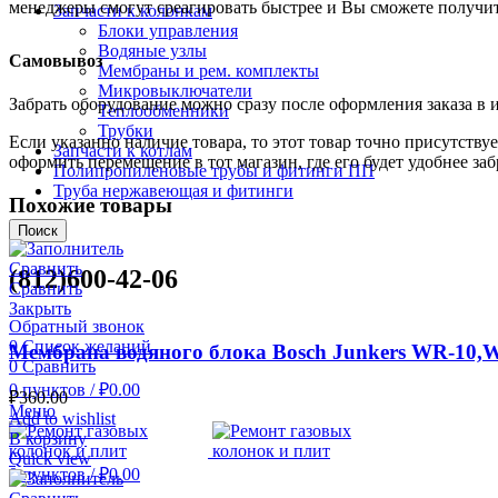
менеджеры смогут среагировать быстрее и Вы сможете получить
Запчасти к колонкам
Блоки управления
Водяные узлы
Самовывоз
Мембраны и рем. комплекты
Микровыключатели
Забрать оборудование можно сразу после оформления заказа в 
Теплообменники
Трубки
Если указанно наличие товара, то этот товар точно присутству
Запчасти к котлам
оформить перемещение в тот магазин, где его будет удобнее заб
Полипропиленовые трубы и фитинги ПП
Труба нержавеющая и фитинги
Похожие товары
Поиск
Сравнить
(812)600-42-06
Сравнить
Закрыть
Обратный звонок
0
Список желаний
Мембрана водяного блока Bosch Junkers WR-10,
0
Сравнить
0
пунктов
/
₽
0.00
₽
360.00
Меню
Add to wishlist
В корзину
Quick view
0
пунктов
/
₽
0.00