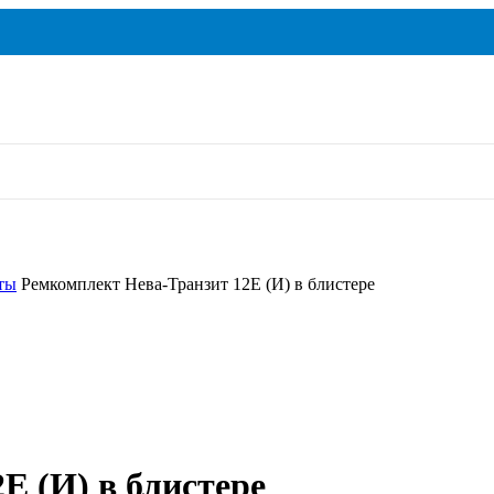
ты
Ремкомплект Нева-Транзит 12Е (И) в блистере
Е (И) в блистере