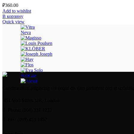
₽
360.00
Add to wishlist
В корзину
Quick view
Neva
BaltGaz
Condimentum adipiscing vel neque dis nam parturient orci at sceleris
451 Wall Street, UK, London
Phone: (064) 332-1233
Fax: (099) 453-1357
Recent Posts