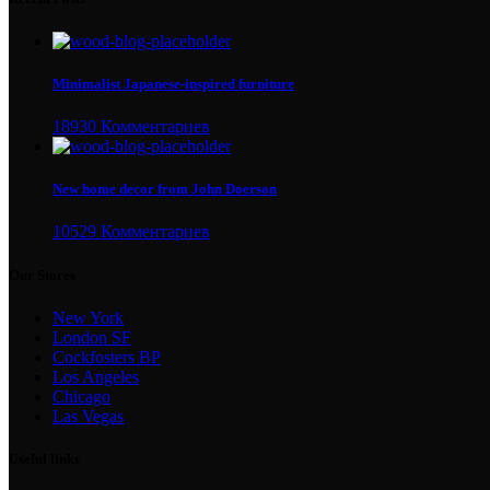
Minimalist Japanese-inspired furniture
18930 Комментариев
New home decor from John Doerson
10529 Комментариев
Our Stores
New York
London SF
Cockfosters BP
Los Angeles
Chicago
Las Vegas
Useful links