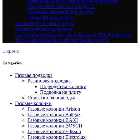
Мембраны и рем. комплекты
58 продуктов
Микровыключатели
3 продукта
Теплообменники
28 продуктов
Трубки
10 продуктов
Запчасти к котлам
1 продукт
Запчасти Нева
0 продуктов
Полипропиленовые трубы и фитинги ПП
24 продукта
Труба нержавеющая и фитинги
6 продуктов
закрыть
Categories
Газовая подводка
Резиновая подводка
Подводка на колонку
Подводка на плиту
Сильфонная подводка
Газовые колонки
Газовые колонки Ariston
Газовые колонки Baltgaz
Газовые колонки BAXI
Газовые колонки BOSCH
Газовые колонки Edisson
Газовые колонки Electrolux