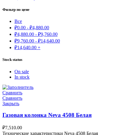
Фильтр по цене
Все
₽
0.00
-
₽
4,880.00
₽
4,880.00
-
₽
9,760.00
₽
9,760.00
-
₽
14,640.00
₽
14,640.00
+
Stock status
On sale
In stock
Сравнить
Сравнить
Закрыть
Газовая колонка Neva 4508 Белая
₽
7,510.00
Технические характеристики Neva 4508 Белая