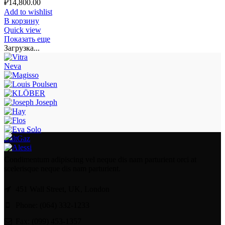
₽
14,800.00
Add to wishlist
В корзину
Quick view
Показать еще
Загрузка...
Neva
BaltGaz
Condimentum adipiscing vel neque dis nam parturient orci at
scelerisque neque dis nam parturient.
451 Wall Street, UK, London
Phone: (064) 332-1233
Fax: (099) 453-1357