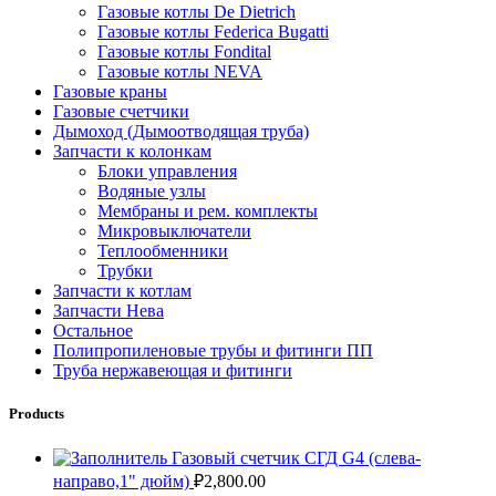
Газовые котлы De Dietrich
Газовые котлы Federica Bugatti
Газовые котлы Fondital
Газовые котлы NEVA
Газовые краны
Газовые счетчики
Дымоход (Дымоотводящая труба)
Запчасти к колонкам
Блоки управления
Водяные узлы
Мембраны и рем. комплекты
Микровыключатели
Теплообменники
Трубки
Запчасти к котлам
Запчасти Нева
Остальное
Полипропиленовые трубы и фитинги ПП
Труба нержавеющая и фитинги
Products
Газовый счетчик СГД G4 (слева-
направо,1" дюйм)
₽
2,800.00