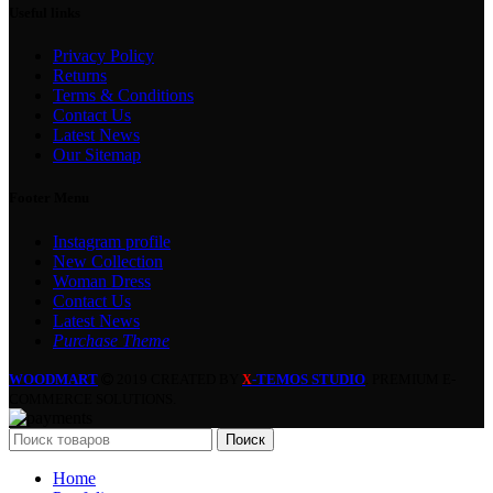
Useful links
Privacy Policy
Returns
Terms & Conditions
Contact Us
Latest News
Our Sitemap
Footer Menu
Instagram profile
New Collection
Woman Dress
Contact Us
Latest News
Purchase Theme
WOODMART
2019 CREATED BY
-TEMOS STUDIO
. PREMIUM E-
X
COMMERCE SOLUTIONS.
Поиск
Home