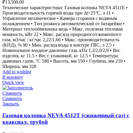
₽
13,500.00
Технические характеристики: Газовая колонка NEVA 4511Е •
Производительность горячей воды при Δt=25°С, л 11 •
Управление механическое • Камера сгорания с водяным
охлаждением • Тип розжига автоматический от батарейки •
Материал теплообменника медь • Макс. полезная тепловая
мощность, кВт 22 • Макс. расход природного/сжиженного
газа, м3/час / кг/час 2,22/1,66 • Макс. производительность
(КПД), % 90 • Мин. расход воды в контуре ГВС, л 2.5 •
Номинальное входное давление газа, кПа 1,3/2,0/2,9 • Вес
изделия, кг 11.5 • Вес с упаковкой, кг 12.5 • Температура
дымовых газов, °С 180 • Высота, мм 550 • Глубина, мм 210 •
Ширина, мм 328
Add to wishlist
В корзину
Quick view
Сравнить
Сравнить
Закрыть
Газовая колонка NEVA 4512T (сжиженный газ) с
коаксиал. трубой