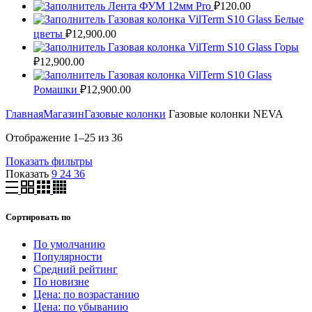
Лента ФУМ 12мм Pro
₽
120.00
Газовая колонка VilTerm S10 Glass Белые
цветы
₽
12,900.00
Газовая колонка VilTerm S10 Glass Горы
₽
12,900.00
Газовая колонка VilTerm S10 Glass
Ромашки
₽
12,900.00
Главная
Магазин
Газовые колонки
Газовые колонки NEVA
Отображение 1–25 из 36
Показать фильтры
Показать
9
24
36
Сортировать по
По умолчанию
Популярности
Средний рейтинг
По новизне
Цена: по возрастанию
Цена: по убыванию