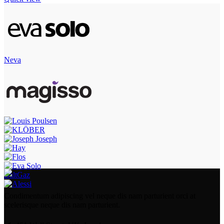
Neva
BaltGaz
Condimentum adipiscing vel neque dis nam parturient orci at
scelerisque neque dis nam parturient.