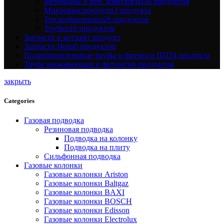
Мембраны и рем. комплекты
58 продуктов
Микровыключатели
3 продукта
Теплообменники
28 продуктов
Трубки
10 продуктов
Запчасти к котлам
1 продукт
Запчасти Нева
0 продуктов
Полипропиленовые трубы и фитинги ПП
24 продукта
Труба нержавеющая и фитинги
6 продуктов
закрыть
Categories
Газовая подводка
Резиновая подводка
Подводка на колонку
Подводка на плиту
Сильфонная подводка
Газовые колонки
Газовые колонки Ariston
Газовые колонки Baltgaz
Газовые колонки BAXI
Газовые колонки BOSCH
Газовые колонки Edisson
Газовые колонки Electrolux