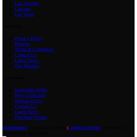
Los Angeles
Chicago
Las Vegas
Useful links
Privacy Policy
Returns
Terms & Conditions
Contact Us
Latest News
Our Sitemap
Footer Menu
Instagram profile
New Collection
Woman Dress
Contact Us
Latest News
Purchase Theme
WOODMART
2019 CREATED BY
-TEMOS STUDIO
. PREMIUM E-
X
COMMERCE SOLUTIONS.