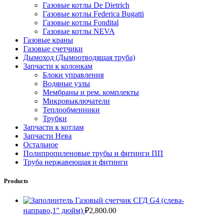
Газовые котлы De Dietrich
Газовые котлы Federica Bugatti
Газовые котлы Fondital
Газовые котлы NEVA
Газовые краны
Газовые счетчики
Дымоход (Дымоотводящая труба)
Запчасти к колонкам
Блоки управления
Водяные узлы
Мембраны и рем. комплекты
Микровыключатели
Теплообменники
Трубки
Запчасти к котлам
Запчасти Нева
Остальное
Полипропиленовые трубы и фитинги ПП
Труба нержавеющая и фитинги
Products
Газовый счетчик СГД G4 (слева-
направо,1" дюйм)
₽
2,800.00