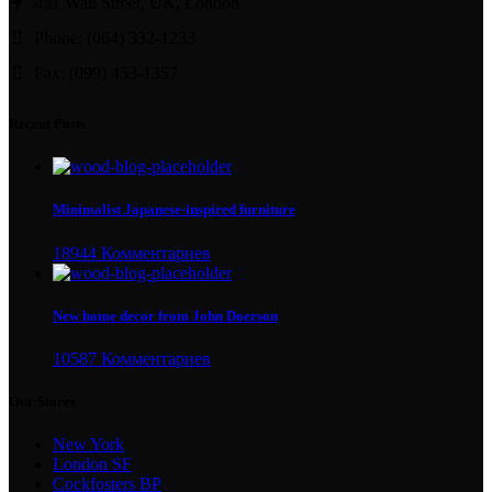
451 Wall Street, UK, London
Phone: (064) 332-1233
Fax: (099) 453-1357
Recent Posts
Minimalist Japanese-inspired furniture
18944 Комментариев
New home decor from John Doerson
10587 Комментариев
Our Stores
New York
London SF
Cockfosters BP