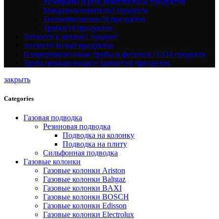
Мембраны и рем. комплекты
58 продуктов
Микровыключатели
3 продукта
Теплообменники
28 продуктов
Трубки
10 продуктов
Запчасти к котлам
1 продукт
Запчасти Нева
0 продуктов
Полипропиленовые трубы и фитинги ПП
24 продукта
Труба нержавеющая и фитинги
6 продуктов
закрыть
Categories
Газовая подводка
Резиновая подводка
Подводка на колонку
Подводка на плиту
Сильфонная подводка
Газовые колонки
Газовые колонки Ariston
Газовые колонки Baltgaz
Газовые колонки BAXI
Газовые колонки BOSCH
Газовые колонки Edisson
Газовые колонки Electrolux