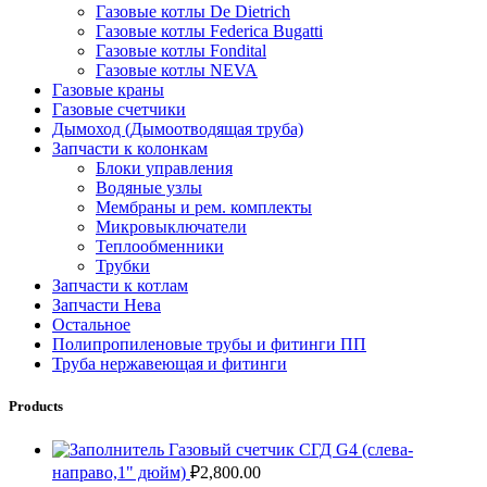
Газовые котлы De Dietrich
Газовые котлы Federica Bugatti
Газовые котлы Fondital
Газовые котлы NEVA
Газовые краны
Газовые счетчики
Дымоход (Дымоотводящая труба)
Запчасти к колонкам
Блоки управления
Водяные узлы
Мембраны и рем. комплекты
Микровыключатели
Теплообменники
Трубки
Запчасти к котлам
Запчасти Нева
Остальное
Полипропиленовые трубы и фитинги ПП
Труба нержавеющая и фитинги
Products
Газовый счетчик СГД G4 (слева-
направо,1" дюйм)
₽
2,800.00