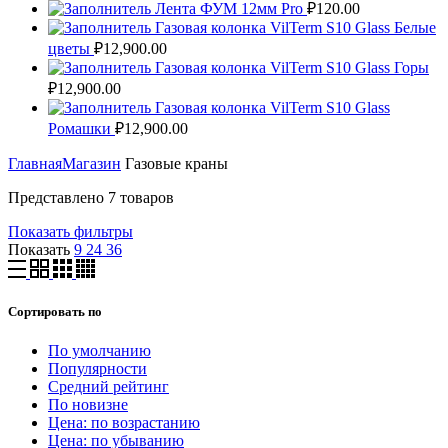
Лента ФУМ 12мм Pro
₽
120.00
Газовая колонка VilTerm S10 Glass Белые
цветы
₽
12,900.00
Газовая колонка VilTerm S10 Glass Горы
₽
12,900.00
Газовая колонка VilTerm S10 Glass
Ромашки
₽
12,900.00
Главная
Магазин
Газовые краны
Представлено 7 товаров
Показать фильтры
Показать
9
24
36
Сортировать по
По умолчанию
Популярности
Средний рейтинг
По новизне
Цена: по возрастанию
Цена: по убыванию