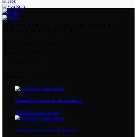
BaltGaz
Condimentum adipiscing vel neque dis nam parturient orci at
scelerisque neque dis nam parturient.
451 Wall Street, UK, London
Phone: (064) 332-1233
Fax: (099) 453-1357
Recent Posts
Minimalist Japanese-inspired furniture
18929 Комментариев
New home decor from John Doerson