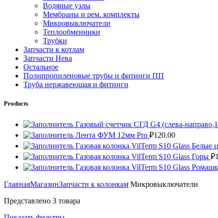
Водяные узлы
Мембраны и рем. комплекты
Микровыключатели
Теплообменники
Трубки
Запчасти к котлам
Запчасти Нева
Остальное
Полипропиленовые трубы и фитинги ПП
Труба нержавеющая и фитинги
Products
Газовый счетчик СГД G4 (слева-направо,
Лента ФУМ 12мм Pro
₽
120.00
Газовая колонка VilTerm S10 Glass Белые
Газовая колонка VilTerm S10 Glass Горы
₽
Газовая колонка VilTerm S10 Glass Ромаш
Главная
Магазин
Запчасти к колонкам
Микровыключатели
Представлено 3 товара
Показать фильтры