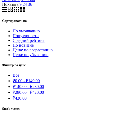
Показать
9
24
36
Сортировать по
По умолчанию
Популярности
Средний рейтинг
По новизне
Цена: по возрастанию
Цена: по убыванию
Фильтр по цене
Все
₽
0.00
-
₽
140.00
₽
140.00
-
₽
280.00
₽
280.00
-
₽
420.00
₽
420.00
+
Stock status