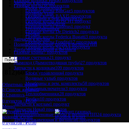
Газовые колонки Нева
0 продуктов
Запчасти к колонкам
Газовые котлы
38 продуктов
Блоки управления
Газовые котлы BaltGaz
5 продуктов
Водяные узлы
Газовые котлы BAXI
5 продуктов
Мембраны и рем. комплекты
Газовые котлы BOSCH
1 продукт
Микровыключатели
Газовые котлы Buderus
1 продукт
Теплообменники
Газовые котлы De Dietrich
2 продукта
Трубки
Газовые котлы Federica Bugatti
3 продукта
Запчасти к котлам
Газовые котлы Fondital
17 продуктов
Полипропиленовые трубы и фитинги ПП
Газовые котлы NEVA
4 продукта
Труба нержавеющая и фитинги
Газовые краны
7 продуктов
Газовые счетчики
21 продукт
Поиск
Дымоход (Дымоотводящая труба)
27 продуктов
Запчасти к колонкам
109 продуктов
(812)600-42-06
Блоки управления
4 продукта
Водяные узлы
6 продуктов
Мембраны и рем. комплекты
58 продуктов
Обратный звонок
Микровыключатели
3 продукта
0
Список желаний
Теплообменники
28 продуктов
0
Сравнить
Трубки
10 продуктов
0
пунктов
/
₽
0.00
Запчасти к котлам
1 продукт
Меню
Запчасти Нева
0 продуктов
Полипропиленовые трубы и фитинги ПП
24 продукта
Труба нержавеющая и фитинги
6 продуктов
0
пунктов
/
₽
0.00