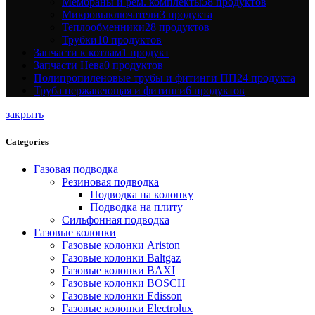
Мембраны и рем. комплекты
58 продуктов
Микровыключатели
3 продукта
Теплообменники
28 продуктов
Трубки
10 продуктов
Запчасти к котлам
1 продукт
Запчасти Нева
0 продуктов
Полипропиленовые трубы и фитинги ПП
24 продукта
Труба нержавеющая и фитинги
6 продуктов
закрыть
Categories
Газовая подводка
Резиновая подводка
Подводка на колонку
Подводка на плиту
Сильфонная подводка
Газовые колонки
Газовые колонки Ariston
Газовые колонки Baltgaz
Газовые колонки BAXI
Газовые колонки BOSCH
Газовые колонки Edisson
Газовые колонки Electrolux