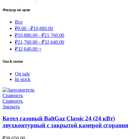
Фильтр по цене
Все
₽
0.00
-
₽
10,880.00
₽
10,880.00
-
₽
21,760.00
₽
21,760.00
-
₽
32,640.00
₽
32,640.00
+
Stock status
On sale
In stock
Сравнить
Сравнить
Закрыть
Котел газовый BaltGaz Classic 24 (24 кВт)
двухконтурный с закрытой камерой сгорания
₽
39,650.00