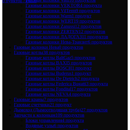
Газовые колонки Vatti
16 продуктов
0
пунктов
/
₽
0.00
Газовые колонки VEKTOR
4 продукта
Газовые колонки VilTerm
9 продуктов
Газовые колонки Warm
1 продукт
Газовые колонки WERT
19 продуктов
Газовые колонки Zanussi
12 продуктов
Газовые колонки ZERTEN
12 продуктов
Газовые колонки ЛАДОГАЗ
11 продуктов
Газовые колонки Нева-Транзит
6 продуктов
Газовые колонки Нева
0 продуктов
Газовые котлы
38 продуктов
Газовые котлы BaltGaz
5 продуктов
Газовые котлы BAXI
5 продуктов
Газовые котлы BOSCH
1 продукт
Газовые котлы Buderus
1 продукт
Газовые котлы De Dietrich
2 продукта
Газовые котлы Federica Bugatti
3 продукта
Газовые котлы Fondital
17 продуктов
Газовые котлы NEVA
4 продукта
Газовые краны
7 продуктов
Газовые счетчики
21 продукт
Дымоход (Дымоотводящая труба)
27 продуктов
Запчасти к колонкам
109 продуктов
Блоки управления
4 продукта
Водяные узлы
6 продуктов