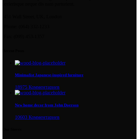
scelerisque neque dis nam parturient.
451 Wall Street, UK, London
Phone: (064) 332-1233
Fax: (099) 453-1357
Recent Posts
Minimalist Japanese-inspired furniture
18975 Комментариев
New home decor from John Doerson
10603 Комментариев
Our Stores