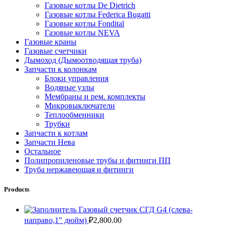
Газовые котлы De Dietrich
Газовые котлы Federica Bugatti
Газовые котлы Fondital
Газовые котлы NEVA
Газовые краны
Газовые счетчики
Дымоход (Дымоотводящая труба)
Запчасти к колонкам
Блоки управления
Водяные узлы
Мембраны и рем. комплекты
Микровыключатели
Теплообменники
Трубки
Запчасти к котлам
Запчасти Нева
Остальное
Полипропиленовые трубы и фитинги ПП
Труба нержавеющая и фитинги
Products
Газовый счетчик СГД G4 (слева-
направо,1" дюйм)
₽
2,800.00