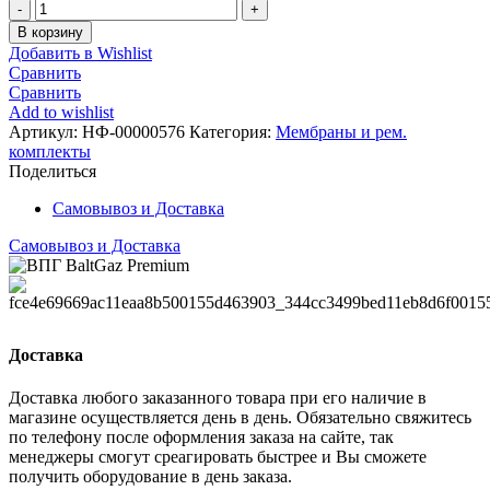
Количество
Ремкомплект
В корзину
ARISTON
Добавить в Wishlist
FAST
Сравнить
до
Сравнить
06.2008
Add to wishlist
г.в.
Артикул:
НФ-00000576
Категория:
Мембраны и рем.
в
комплекты
блистере
Поделиться
Самовывоз и Доставка
Самовывоз и Доставка
Доставка
Доставка любого заказанного товара при его наличие в
магазине осуществляется день в день. Обязательно свяжитесь
по телефону после оформления заказа на сайте, так
менеджеры смогут среагировать быстрее и Вы сможете
получить оборудование в день заказа.