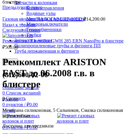
блистере
Запчасти к колонкам
Предыдущий товар
Блоки управления
Водяные узлы
Мембраны и рем. комплекты
Газовая колонка ЛАДОГАЗ ВПГ-10ED
₽
14,200.00
Микровыключатели
Назад к товарам
Теплообменники
Следующий товар
Трубки
Запчасти к котлам
Ремкомплект Electrolux GWH 285 ERN NanoPro в блистере
Полипропиленовые трубы и фитинги ПП
₽
500.00
Труба нержавеющая и фитинги
Ремкомплект ARISTON
Поиск
FAST до 06.2008 г.в. в
(812)600-42-06
блистере
Обратный звонок
0
Список желаний
0
Сравнить
₽
500.00
0
пунктов
/
₽
0.00
Меню
Мембрана силиконовая, 5 Сальников, Смазка силиконовая
термостойкая
Доступно для предзаказа
0
пунктов
/
₽
0.00