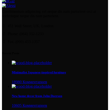
BaltGaz
Condimentum adipiscing vel neque dis nam parturient orci at
scelerisque neque dis nam parturient.
451 Wall Street, UK, London
Phone: (064) 332-1233
Fax: (099) 453-1357
Recent Posts
Minimalist Japanese-inspired furniture
18980 Комментариев
New home decor from John Doerson
10605 Комментариев