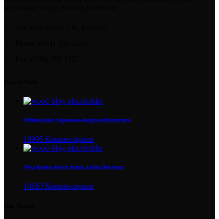
scelerisque neque dis nam parturient.
451 Wall Street, UK, London
Phone: (064) 332-1233
Fax: (099) 453-1357
Recent Posts
Minimalist Japanese-inspired furniture
18995 Комментариев
New home decor from John Doerson
10610 Комментариев
Our Stores