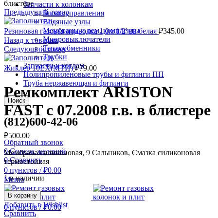
блистере
Запчасти к колонкам
Предыдущий товар
Блоки управления
Водяные узлы
Мембраны и рем. комплекты
Резиновая газовая подводка 1,0м 1/2' вв белая
₽
345.00
Микровыключатели
Назад к товарам
Теплообменники
Следующий товар
Трубки
Запчасти к котлам
Жиклер 10ЕХ(МТИ)
₽
79.00
Полипропиленовые трубы и фитинги ПП
Труба нержавеющая и фитинги
Ремкомплект ARISTON
Поиск
FAST c 07.2008 г.в. в блистере
(812)600-42-06
₽
500.00
Обратный звонок
0
Список желаний
Мембрана силиконовая, 9 Сальников, Смазка силиконовая
0
Сравнить
термостойкая
0
пунктов
/
₽
0.00
1 в наличии
Меню
В корзину
Добавить в Wishlist
0
пунктов
/
₽
0.00
Сравнить