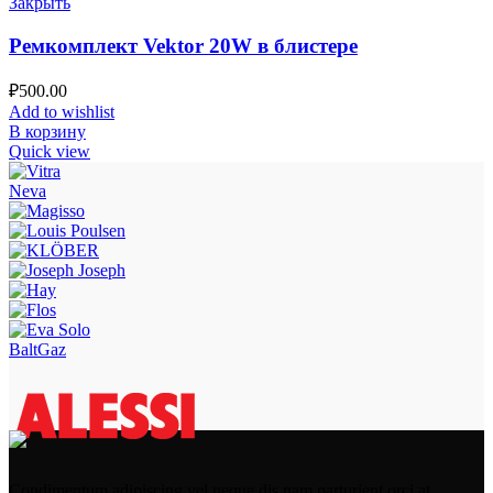
Закрыть
Ремкомплект Vektor 20W в блистере
₽
500.00
Add to wishlist
В корзину
Quick view
Neva
BaltGaz
Condimentum adipiscing vel neque dis nam parturient orci at