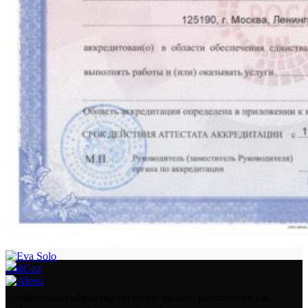
BaltGaz
Condimentum adipiscing vel neque dis nam parturient orci at