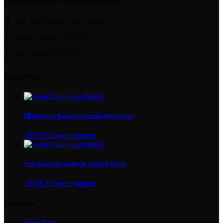
scelerisque neque dis nam parturient.
451 Wall Street, UK, London
Phone: (064) 332-1233
Fax: (099) 453-1357
Recent Posts
Minimalist Japanese-inspired furniture
18933 Комментариев
New home decor from John Doerson
10550 Комментариев
Our Stores
New York