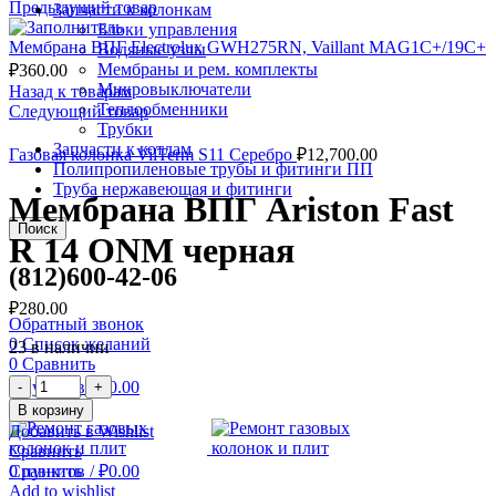
Предыдущий товар
Запчасти к колонкам
Блоки управления
Мембрана ВПГ Electrolux GWH275RN, Vaillant MAG1C+/19C+
Водяные узлы
Мембраны и рем. комплекты
₽
360.00
Микровыключатели
Назад к товарам
Теплообменники
Следующий товар
Трубки
Запчасти к котлам
Газовая колонка VilTerm S11 Серебро
₽
12,700.00
Полипропиленовые трубы и фитинги ПП
Труба нержавеющая и фитинги
Мембрана ВПГ Ariston Fast
Поиск
R 14 ONM черная
(812)600-42-06
₽
280.00
Обратный звонок
0
Список желаний
23 в наличии
0
Сравнить
Количество
0
пунктов
/
₽
0.00
Мембрана
Меню
В корзину
ВПГ
Добавить в Wishlist
Ariston
Сравнить
Fast
0
пунктов
/
₽
0.00
Сравнить
R
Add to wishlist