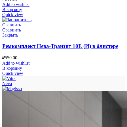
Add to wishlist
В корзину
Quick view
Сравнить
Сравнить
Закрыть
Ремкомплект Нева-Транзит 10Е (И) в блистере
₽
550.00
Add to wishlist
В корзину
Quick view
Neva