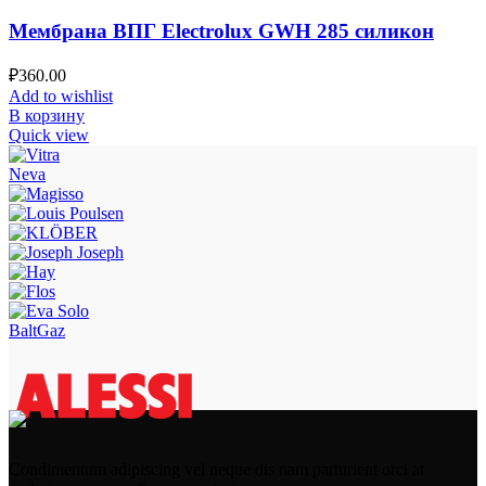
Мембрана ВПГ Electrolux GWH 285 силикон
₽
360.00
Add to wishlist
В корзину
Quick view
Neva
BaltGaz
Condimentum adipiscing vel neque dis nam parturient orci at