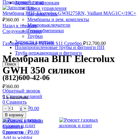
Предыдущий товар
Запчасти к колонкам
Блоки управления
Мембрана ВПГ Electrolux GWH275RN, Vaillant MAG1C+/19C+
Водяные узлы
Мембраны и рем. комплекты
₽
360.00
Микровыключатели
Назад к товарам
Теплообменники
Следующий товар
Трубки
Запчасти к котлам
Газовая колонка VilTerm S11 Серебро
₽
12,700.00
Полипропиленовые трубы и фитинги ПП
Труба нержавеющая и фитинги
Мембрана ВПГ Elecrolux
Поиск
GWH 350 силикон
(812)600-42-06
₽
360.00
Обратный звонок
0
Список желаний
5 в наличии
0
Сравнить
Количество
0
пунктов
/
₽
0.00
Мембрана
Меню
В корзину
ВПГ
Добавить в Wishlist
Elecrolux
Сравнить
GWH
0
пунктов
/
₽
0.00
Сравнить
350
Add to wishlist