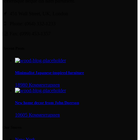
scelerisque neque dis nam parturient.
451 Wall Street, UK, London
Phone: (064) 332-1233
Fax: (099) 453-1357
Recent Posts
Minimalist Japanese-inspired furniture
18980 Комментариев
New home decor from John Doerson
10605 Комментариев
Our Stores
New York