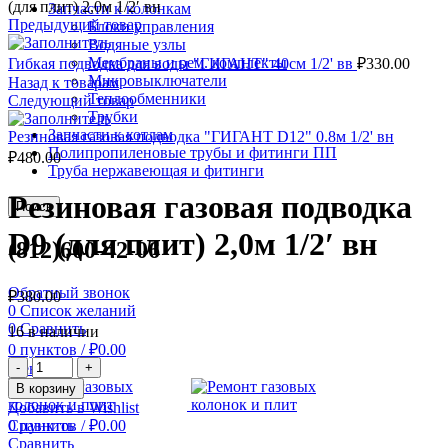
(для плит) 2,0м 1/2′ вн
Запчасти к колонкам
Предыдущий товар
Блоки управления
Водяные узлы
Мембраны и рем. комплекты
Гибкая подводка для воды "ГИГАНТ" 40см 1/2' вв
₽
330.00
Микровыключатели
Назад к товарам
Теплообменники
Следующий товар
Трубки
Запчасти к котлам
Резиновая газовая подводка "ГИГАНТ D12" 0.8м 1/2' вн
Полипропиленовые трубы и фитинги ПП
₽
480.00
Труба нержавеющая и фитинги
Резиновая газовая подводка
Поиск
D9 (для плит) 2,0м 1/2′ вн
(812)600-42-06
Обратный звонок
₽
380.00
0
Список желаний
0
Сравнить
16 в наличии
0
пунктов
/
₽
0.00
Количество
Меню
Резиновая
В корзину
газовая
Добавить в Wishlist
подводка
0
пунктов
/
₽
0.00
Сравнить
D9
Сравнить