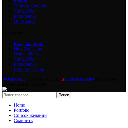
Returns
Terms & Conditions
Contact Us
Latest News
Our Sitemap
Footer Menu
Instagram profile
New Collection
Woman Dress
Contact Us
Latest News
Purchase Theme
WOODMART
2019 CREATED BY
-TEMOS STUDIO
. PREMIUM E-
X
COMMERCE SOLUTIONS.
Поиск
Home
Portfolio
Список желаний
Сравнить