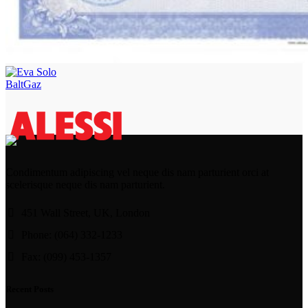
BaltGaz
Condimentum adipiscing vel neque dis nam parturient orci at
scelerisque neque dis nam parturient.
451 Wall Street, UK, London
Phone: (064) 332-1233
Fax: (099) 453-1357
Recent Posts