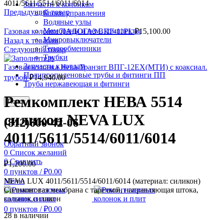
4011/5611/5514/6011/6014
Запчасти к колонкам
Предыдущий товар
Блоки управления
Водяные узлы
Мембраны и рем. комплекты
Газовая колонка ЛАДОГАЗ ВПГ-11PL
₽
15,100.00
Микровыключатели
Назад к товарам
Теплообменники
Следующий товар
Трубки
Запчасти к котлам
Газовая колонка Нева-Транзит ВПГ-12ЕХ(МТИ) с коаксиал.
Полипропиленовые трубы и фитинги ПП
трубой
₽
14,940.00
Труба нержавеющая и фитинги
Ремкомплект НЕВА 5514
Поиск
силикон NEVA LUX
(812)600-42-06
4011/5611/5514/6011/6014
Обратный звонок
0
Список желаний
0
Сравнить
₽
1,200.00
0
пунктов
/
₽
0.00
Меню
NEVA LUX 4011/5611/5514/6011/6014 (материал: силикон)
Силиконовая мембрана с тарелкой, направляющая штока,
сальник,силикон
0
пунктов
/
₽
0.00
28 в наличии