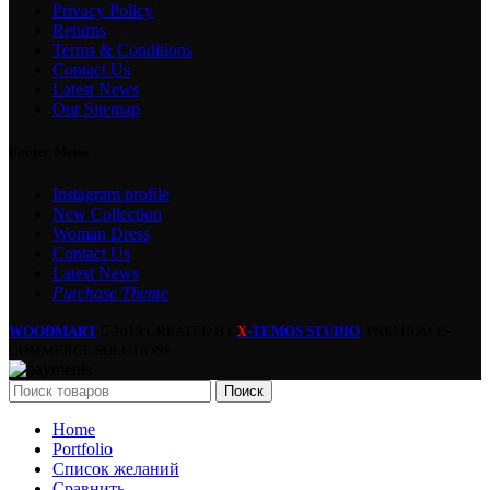
Privacy Policy
Returns
Terms & Conditions
Contact Us
Latest News
Our Sitemap
Footer Menu
Instagram profile
New Collection
Woman Dress
Contact Us
Latest News
Purchase Theme
WOODMART
2019 CREATED BY
-TEMOS STUDIO
. PREMIUM E-
X
COMMERCE SOLUTIONS.
Поиск
Home
Portfolio
Список желаний
Сравнить