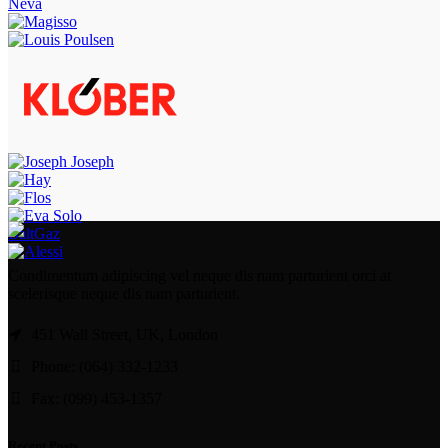
Neva
BaltGaz
Condimentum adipiscing vel neque dis nam parturient orci at
scelerisque neque dis nam parturient.
451 Wall Street, UK, London
Phone: (064) 332-1233
Fax: (099) 453-1357
Recent Posts