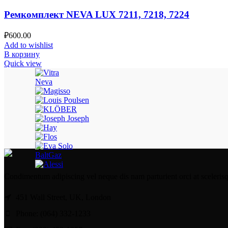
Ремкомплект NEVA LUX 7211, 7218, 7224
₽
600.00
Add to wishlist
В корзину
Quick view
Neva
BaltGaz
Condimentum adipiscing vel neque dis nam parturient orci at sceleris
451 Wall Street, UK, London
Phone: (064) 332-1233