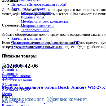
Газовые счетчики
Доставка
Дымоход (Дымоотводящая труба)
Запчасти к колонкам
Доставка любого заказанного товара при его наличие в магазин
Блоки управления
менеджеры смогут среагировать быстрее и Вы сможете получить
Водяные узлы
Мембраны и рем. комплекты
Самовывоз
Микровыключатели
Теплообменники
Трубки
Забрать оборудование можно сразу после оформления заказа в 
Запчасти к котлам
Если указанно наличие товара, то этот товар точно присутству
Полипропиленовые трубы и фитинги ПП
оформить перемещение в тот магазин, где его будет удобнее заб
Труба нержавеющая и фитинги
Похожие товары
Поиск
(812)600-42-06
Сравнить
Сравнить
Обратный звонок
Закрыть
0
Список желаний
0
Сравнить
Мембрана водяного блока Bosch Junkers WR-275
0
пунктов
/
₽
0.00
Меню
₽
360.00
Add to wishlist
В корзину