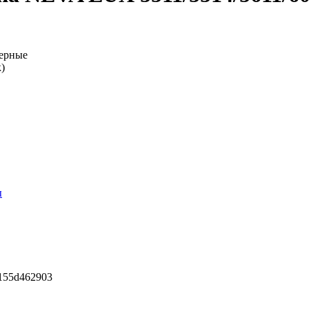
Черные
)
ы