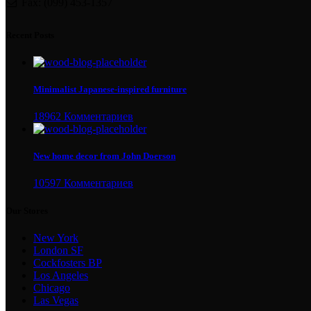
Fax: (099) 453-1357
Recent Posts
Minimalist Japanese-inspired furniture
18962 Комментариев
New home decor from John Doerson
10597 Комментариев
Our Stores
New York
London SF
Cockfosters BP
Los Angeles
Chicago
Las Vegas