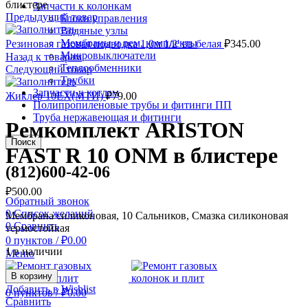
блистере
Запчасти к колонкам
Предыдущий товар
Блоки управления
Водяные узлы
Мембраны и рем. комплекты
Резиновая газовая подводка 1,0м 1/2' вв белая
₽
345.00
Микровыключатели
Назад к товарам
Теплообменники
Следующий товар
Трубки
Запчасти к котлам
Жиклер 10ЕХ(МТИ)
₽
79.00
Полипропиленовые трубы и фитинги ПП
Труба нержавеющая и фитинги
Ремкомплект ARISTON
Поиск
FAST R 10 ONM в блистере
(812)600-42-06
₽
500.00
Обратный звонок
0
Список желаний
Мембрана силиконовая, 10 Сальников, Смазка силиконовая
0
Сравнить
термостойкая
0
пунктов
/
₽
0.00
1 в наличии
Меню
В корзину
Добавить в Wishlist
0
пунктов
/
₽
0.00
Сравнить