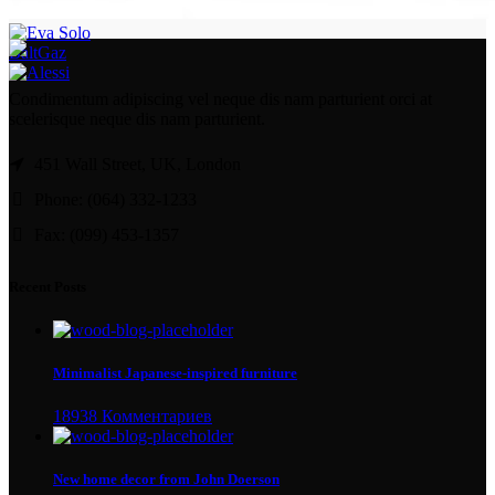
BaltGaz
Condimentum adipiscing vel neque dis nam parturient orci at
scelerisque neque dis nam parturient.
451 Wall Street, UK, London
Phone: (064) 332-1233
Fax: (099) 453-1357
Recent Posts
Minimalist Japanese-inspired furniture
18938 Комментариев
New home decor from John Doerson