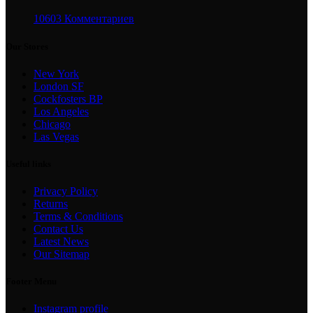
10603 Комментариев
Our Stores
New York
London SF
Cockfosters BP
Los Angeles
Chicago
Las Vegas
Useful links
Privacy Policy
Returns
Terms & Conditions
Contact Us
Latest News
Our Sitemap
Footer Menu
Instagram profile