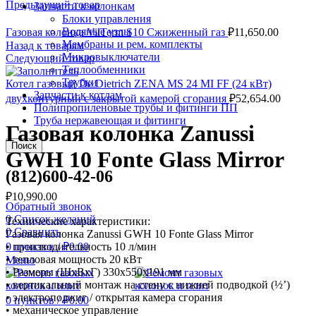
Предыдущий товар
Запчасти к колонкам
Блоки управления
Водяные узлы
Газовая колонка VilTerm S10 Сжиженный газ
₽
11,650.00
Мембраны и рем. комплекты
Назад к товарам
Микровыключатели
Следующий товар
Теплообменники
Трубки
Котел газовый De Dietrich ZENA MS 24 MI FF (24 кВт)
Запчасти к котлам
двухконтурный с закрытой камерой сгорания
₽
52,654.00
Полипропиленовые трубы и фитинги ПП
Труба нержавеющая и фитинги
Газовая колонка Zanussi
Поиск
GWH 10 Fonte Glass Mirror
(812)600-42-06
₽
10,990.00
Обратный звонок
0
Список желаний
Технические характеристики:
0
Сравнить
Газовая колонка Zanussi GWH 10 Fonte Glass Mirror
0
пунктов
/
₽
0.00
• производительность 10 л/мин
• тепловая мощность 20 кВт
Меню
• Размеры (ШxВxГ) 330x550x191 мм
• вертикальный монтаж на стену с нижней подводкой (½’)
• электроподжиг / открытая камера сгорания
0
пунктов
/
₽
0.00
• механическое управление