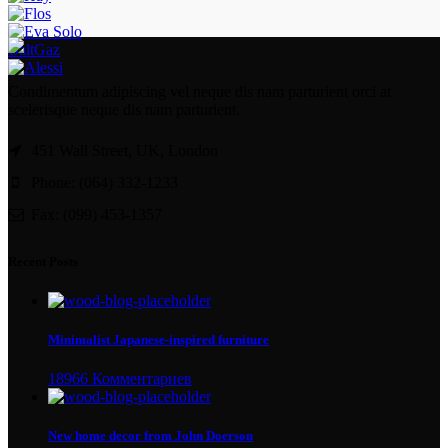
BaltGaz
Condimentum adipiscing vel neque dis nam parturient orci at
scelerisque neque dis nam parturient.
451 Wall Street, UK, London
Phone: (064) 332-1233
Fax: (099) 453-1357
Recent Posts
Minimalist Japanese-inspired furniture
18966 Комментариев
New home decor from John Doerson