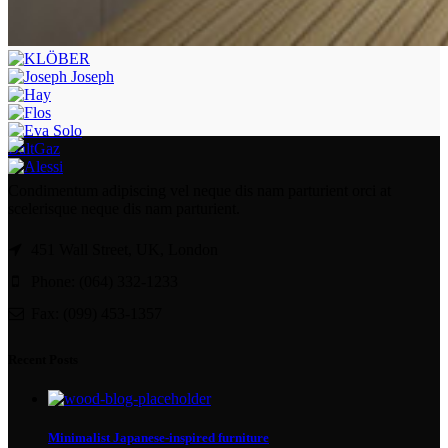
BaltGaz
Condimentum adipiscing vel neque dis nam parturient orci at
scelerisque neque dis nam parturient.
451 Wall Street, UK, London
Phone: (064) 332-1233
Fax: (099) 453-1357
Recent Posts
Minimalist Japanese-inspired furniture