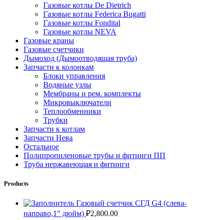
Газовые котлы De Dietrich
Газовые котлы Federica Bugatti
Газовые котлы Fondital
Газовые котлы NEVA
Газовые краны
Газовые счетчики
Дымоход (Дымоотводящая труба)
Запчасти к колонкам
Блоки управления
Водяные узлы
Мембраны и рем. комплекты
Микровыключатели
Теплообменники
Трубки
Запчасти к котлам
Запчасти Нева
Остальное
Полипропиленовые трубы и фитинги ПП
Труба нержавеющая и фитинги
Products
Газовый счетчик СГД G4 (слева-
направо,1" дюйм)
₽
2,800.00