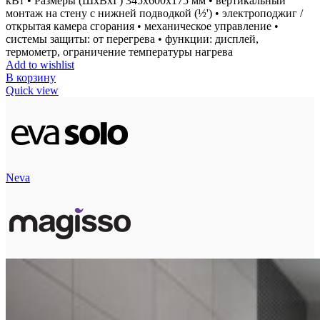
кВт • Размеры (ШxВxГ) 345x600x175 мм • вертикальный
монтаж на стену с нижней подводкой (½') • электроподжиг /
открытая камера сгорания • механическое управление •
системы защиты: от перегрева • функции: дисплей,
термометр, ограничение температуры нагрева
Add to wishlist
В корзину
Quick view
Neva