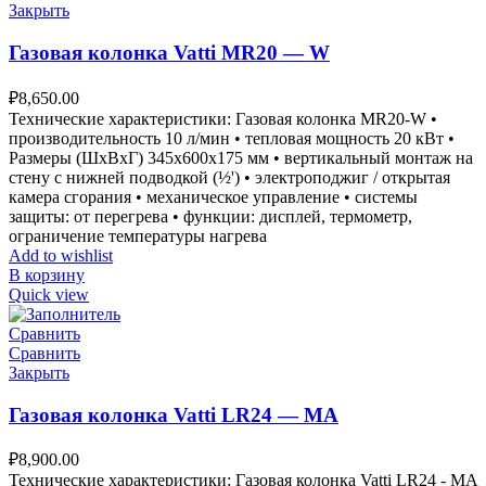
Закрыть
Газовая колонка Vatti MR20 — W
₽
8,650.00
Технические характеристики: Газовая колонка MR20-W •
производительность 10 л/мин • тепловая мощность 20 кВт •
Размеры (ШxВxГ) 345x600x175 мм • вертикальный монтаж на
стену с нижней подводкой (½') • электроподжиг / открытая
камера сгорания • механическое управление • системы
защиты: от перегрева • функции: дисплей, термометр,
ограничение температуры нагрева
Add to wishlist
В корзину
Quick view
Сравнить
Сравнить
Закрыть
Газовая колонка Vatti LR24 — MA
₽
8,900.00
Технические характеристики: Газовая колонка Vatti LR24 - MA