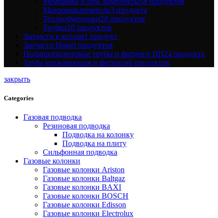
Мембраны и рем. комплекты
58 продуктов
Микровыключатели
3 продукта
Теплообменники
28 продуктов
Трубки
10 продуктов
Запчасти к котлам
1 продукт
Запчасти Нева
0 продуктов
Полипропиленовые трубы и фитинги ПП
24 продукта
Труба нержавеющая и фитинги
6 продуктов
закрыть
Categories
Газовая подводка
Резиновая подводка
Подводка на колонку
Подводка на плиту
Сильфонная подводка
Газовые колонки
Газовые колонки Ariston
Газовые колонки Baltgaz
Газовые колонки BAXI
Газовые колонки BOSCH
Газовые колонки Edisson
Газовые колонки Electrolux