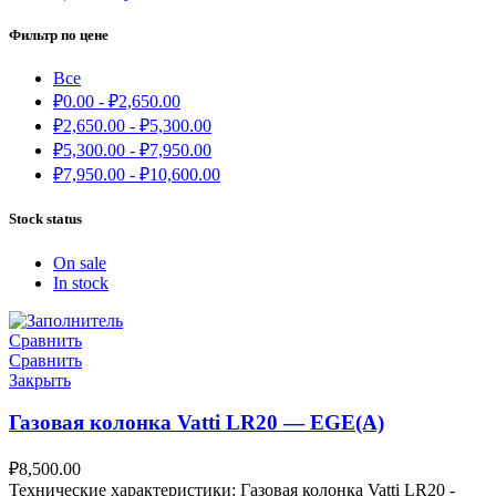
Фильтр по цене
Все
₽
0.00
-
₽
2,650.00
₽
2,650.00
-
₽
5,300.00
₽
5,300.00
-
₽
7,950.00
₽
7,950.00
-
₽
10,600.00
Stock status
On sale
In stock
Сравнить
Сравнить
Закрыть
Газовая колонка Vatti LR20 — EGE(A)
₽
8,500.00
Технические характеристики: Газовая колонка Vatti LR20 -