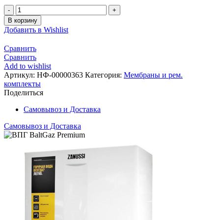
Количество
Мембрана
В корзину
VL
Добавить в Wishlist
Eco
(NEVA
Сравнить
4510
Сравнить
М
Add to wishlist
импортный
Артикул:
НФ-00000363
Категория:
Мембраны и рем.
водогазовый
комплекты
узел
Поделиться
Нева-
Транзит
Самовывоз и Доставка
10
E/
Самовывоз и Доставка
Vektor
12-
W
резина)