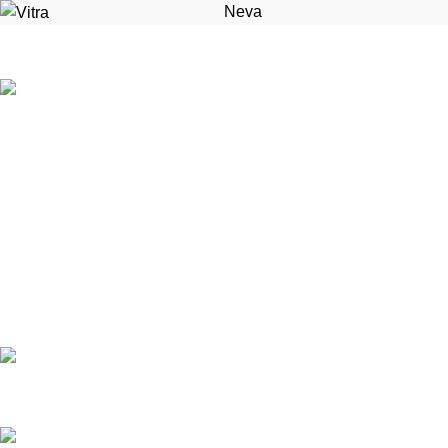
Neva
Condimentum adipiscing vel neque dis nam parturient orci at
scelerisque neque dis nam parturient.
451 Wall Street, UK, London
Phone: (064) 332-1233
Fax: (099) 453-1357
Recent Posts
Minimalist Japanese-inspired furniture
18958 Комментариев
New home decor from John Doerson