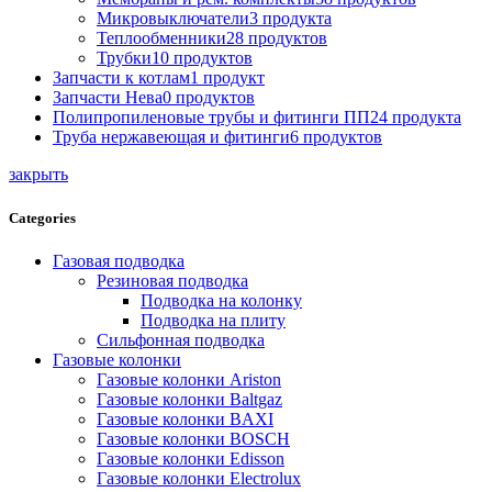
Микровыключатели
3 продукта
Теплообменники
28 продуктов
Трубки
10 продуктов
Запчасти к котлам
1 продукт
Запчасти Нева
0 продуктов
Полипропиленовые трубы и фитинги ПП
24 продукта
Труба нержавеющая и фитинги
6 продуктов
закрыть
Categories
Газовая подводка
Резиновая подводка
Подводка на колонку
Подводка на плиту
Сильфонная подводка
Газовые колонки
Газовые колонки Ariston
Газовые колонки Baltgaz
Газовые колонки BAXI
Газовые колонки BOSCH
Газовые колонки Edisson
Газовые колонки Electrolux