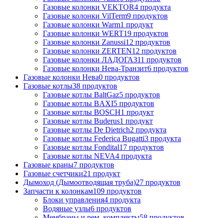
Газовые колонки VEKTOR
4 продукта
Газовые колонки VilTerm
9 продуктов
Газовые колонки Warm
1 продукт
Газовые колонки WERT
19 продуктов
Газовые колонки Zanussi
12 продуктов
Газовые колонки ZERTEN
12 продуктов
Газовые колонки ЛАДОГАЗ
11 продуктов
Газовые колонки Нева-Транзит
6 продуктов
Газовые колонки Нева
0 продуктов
Газовые котлы
38 продуктов
Газовые котлы BaltGaz
5 продуктов
Газовые котлы BAXI
5 продуктов
Газовые котлы BOSCH
1 продукт
Газовые котлы Buderus
1 продукт
Газовые котлы De Dietrich
2 продукта
Газовые котлы Federica Bugatti
3 продукта
Газовые котлы Fondital
17 продуктов
Газовые котлы NEVA
4 продукта
Газовые краны
7 продуктов
Газовые счетчики
21 продукт
Дымоход (Дымоотводящая труба)
27 продуктов
Запчасти к колонкам
109 продуктов
Блоки управления
4 продукта
Водяные узлы
6 продуктов
Мембраны и рем. комплекты
58 продуктов