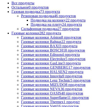
Все
продукты
Остальное
0 продуктов
Газовая подводка
73 продукта
Резиновая подводка
46 продуктов
Подводка на колонку
22 продукта
Подводка на плиту
24 продукта
Сильфонная подводка
27 продуктов
Газовые колонки
282 продукта
Газовые колонки Ariston
8 продуктов
Газовые колонки Baltgaz
22 продукта
Газовые колонки BAXI
3 продукта
Газовые колонки BOSCH
18 продуктов
Газовые колонки Edisson
4 продукта
Газовые колонки Electrolux
5 продуктов
Газовые колонки GasLine
3 продукта
Газовые колонки GENBERG
17 продуктов
Газовые колонки HALSEN
2 продукта
Газовые колонки Innovita
9 продуктов
Газовые колонки Lenz Technic
5 продуктов
Газовые колонки MIZUDO
8 продуктов
Газовые колонки NEVA
36 продуктов
Газовые колонки OASIS
40 продуктов
Газовые колонки Superflame
11 продуктов
Газовые колонки Thermex
1 продукт
Газовые колонки Vatti
16 продуктов