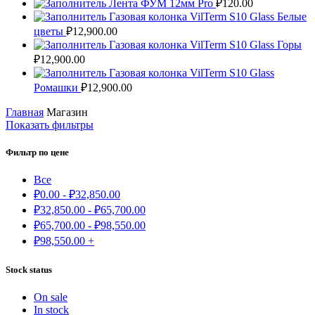
Лента ФУМ 12мм Pro
₽
120.00
Газовая колонка VilTerm S10 Glass Белые
цветы
₽
12,900.00
Газовая колонка VilTerm S10 Glass Горы
₽
12,900.00
Газовая колонка VilTerm S10 Glass
Ромашки
₽
12,900.00
Главная
Магазин
Показать фильтры
Фильтр по цене
Все
₽
0.00
-
₽
32,850.00
₽
32,850.00
-
₽
65,700.00
₽
65,700.00
-
₽
98,550.00
₽
98,550.00
+
Stock status
On sale
In stock