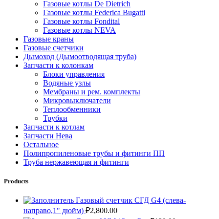
Газовые котлы De Dietrich
Газовые котлы Federica Bugatti
Газовые котлы Fondital
Газовые котлы NEVA
Газовые краны
Газовые счетчики
Дымоход (Дымоотводящая труба)
Запчасти к колонкам
Блоки управления
Водяные узлы
Мембраны и рем. комплекты
Микровыключатели
Теплообменники
Трубки
Запчасти к котлам
Запчасти Нева
Остальное
Полипропиленовые трубы и фитинги ПП
Труба нержавеющая и фитинги
Products
Газовый счетчик СГД G4 (слева-
направо,1" дюйм)
₽
2,800.00