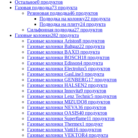
Остальное
0 продуктов
Газовая подводка
73 продукта
Резиновая подводка
46 продуктов
Подводка на колонку
22 продукта
Подводка на плиту
24 продукта
Сильфонная подводка
27 продуктов
Газовые колонки
282 продукта
Газовые колонки Ariston
8 продуктов
Газовые колонки Baltgaz
22 продукта
Газовые колонки BAXI
3 продукта
Газовые колонки BOSCH
18 продуктов
Газовые колонки Edisson
4 продукта
Газовые колонки Electrolux
5 продуктов
Газовые колонки GasLine
3 продукта
Газовые колонки GENBERG
17 продуктов
Газовые колонки HALSEN
2 продукта
Газовые колонки Innovita
9 продуктов
Газовые колонки Lenz Technic
5 продуктов
Газовые колонки MIZUDO
8 продуктов
Газовые колонки NEVA
36 продуктов
Газовые колонки OASIS
40 продуктов
Газовые колонки Superflame
11 продуктов
Газовые колонки Thermex
1 продукт
Газовые колонки Vatti
16 продуктов
Газовые колонки VEKTOR
4 продукта