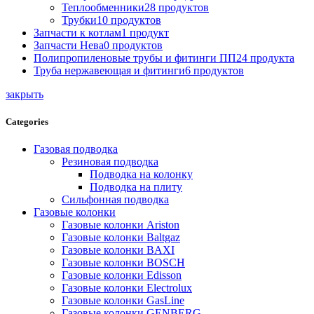
Теплообменники
28 продуктов
Трубки
10 продуктов
Запчасти к котлам
1 продукт
Запчасти Нева
0 продуктов
Полипропиленовые трубы и фитинги ПП
24 продукта
Труба нержавеющая и фитинги
6 продуктов
закрыть
Categories
Газовая подводка
Резиновая подводка
Подводка на колонку
Подводка на плиту
Сильфонная подводка
Газовые колонки
Газовые колонки Ariston
Газовые колонки Baltgaz
Газовые колонки BAXI
Газовые колонки BOSCH
Газовые колонки Edisson
Газовые колонки Electrolux
Газовые колонки GasLine
Газовые колонки GENBERG