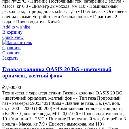
при ?t=25°С • Питание Постоянный ток, батарейки 3 вольта •
Масса, кг 6,3 • Диаметр дымохода, мм 110 • Номинальный
расход газа, - природного, м3/час 1,55 • Цвет белая • Оснащена
специальными устройствами безопасности. • Гарантия - 2
года. • Производитель Китай
Add to wishlist
В корзину
Quick view
Сравнить
Сравнить
Закрыть
Газовая колонка OASIS 20 BG «цветочный
орнамент, желтый фон»
₽
7,900.00
Технические характеристики: Газовая колонка OASIS 20 BG
«цветочный орнамент, желтый фон» • Тип газа Природный
газ • Размеры 590х340х140мм • Давление газа, Па, (мл, вод.
ст.) 1300 – 2000 (130-200) • Номинальная тепловая мощность,
кВт 20 • Давление воды, МПа 0,02-0,6 • Производительность,
10 л/мин при ?t=25°С • Питание Постоянный ток, батарейки 3
вольта • Масса, кг 7,9 • Диаметр дымохода, мм 110 •