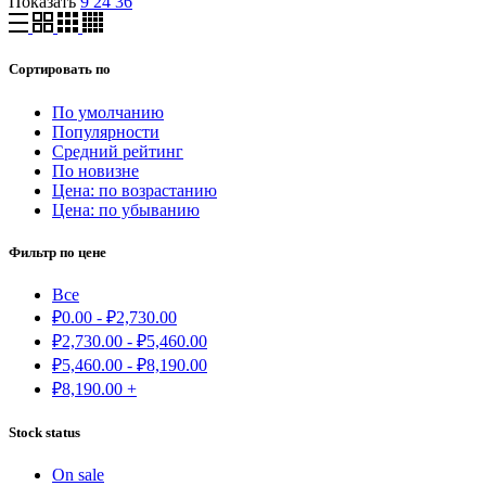
Показать
9
24
36
Сортировать по
По умолчанию
Популярности
Средний рейтинг
По новизне
Цена: по возрастанию
Цена: по убыванию
Фильтр по цене
Все
₽
0.00
-
₽
2,730.00
₽
2,730.00
-
₽
5,460.00
₽
5,460.00
-
₽
8,190.00
₽
8,190.00
+
Stock status
On sale