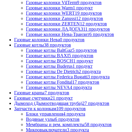
Газовые колонки VilTerm
9 продуктов
Газовые колонки Warm
1 продукт
Газовые колонки WERT
19 продуктов
Газовые колонки Zanussi
12 продуктов
Газовые колонки ZERTEN
12 продуктов
Газовые колонки ЛАДОГАЗ
11 продуктов
Газовые колонки Нева-Транзит
6 продуктов
Газовые колонки Нева
0 продуктов
Газовые котлы
38 продуктов
Газовые котлы BaltGaz
5 продуктов
Газовые котлы BAXI
5 продуктов
Газовые котлы BOSCH
1 продукт
Газовые котлы Buderus
1 продукт
Газовые котлы De Dietrich
2 продукта
Газовые котлы Federica Bugatti
3 продукта
Газовые котлы Fondital
17 продуктов
Газовые котлы NEVA
4 продукта
Газовые краны
7 продуктов
Газовые счетчики
21 продукт
Дымоход (Дымоотводящая труба)
27 продуктов
Запчасти к колонкам
109 продуктов
Блоки управления
4 продукта
Водяные узлы
6 продуктов
Мембраны и рем. комплекты
58 продуктов
Микровыключатели
3 продукта