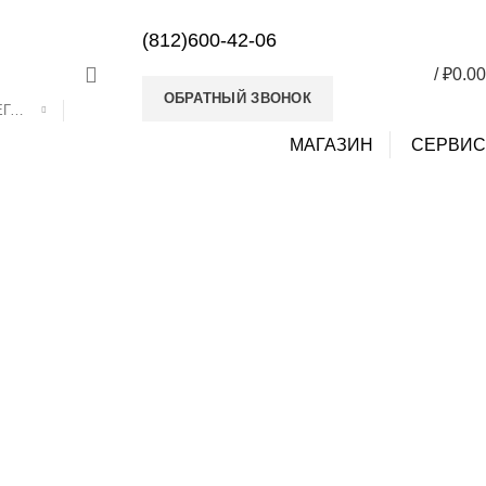
E-mail
Наши контакты
Часто задаваемые вопросы
(812)600-42-06
/
₽
0.00
0
0
ОБРАТНЫЙ ЗВОНОК
ВЫБРАТЬ КАТЕГОРИЮ
МАГАЗИН
СЕРВИС
ltgaz
ЛОНКИ НЕВА
0 ПРОДУКТОВ
ГАЗОВЫЕ КОТЛЫ
38 ПРОДУКТОВ
ТИ К КОЛОНКАМ
109 ПРОДУКТОВ
ЗАПЧАСТИ К КОТЛАМ
1 ПРОДУКТ
РОДУКТОВ