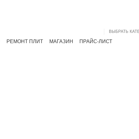
РЕМОНТ ПЛИТ
МАГАЗИН
ПРАЙС-ЛИСТ
вые колонки Ba
Тур-страны
А
73 ПРОДУКТА
ГАЗОВЫЕ КОЛОНКИ
282 ПРОДУКТА
ГАЗОВЫЕ КО
ДЫМОХОД (ДЫМООТВОДЯЩАЯ ТРУБА)
27 ПРОДУКТОВ
ЗАПЧАС
ИТИНГИ ПП
24 ПРОДУКТА
ТРУБА НЕРЖАВЕЮЩАЯ И ФИТИНГИ
6 П