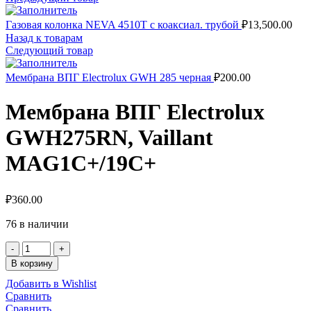
Газовая колонка NEVA 4510T с коаксиал. трубой
₽
13,500.00
Назад к товарам
Следующий товар
Мембрана ВПГ Electrolux GWH 285 черная
₽
200.00
Мембрана ВПГ Electrolux
GWH275RN, Vaillant
MAG1C+/19C+
₽
360.00
76 в наличии
Количество
Мембрана
В корзину
ВПГ
Добавить в Wishlist
Electrolux
Сравнить
GWH275RN,
Сравнить
Vaillant