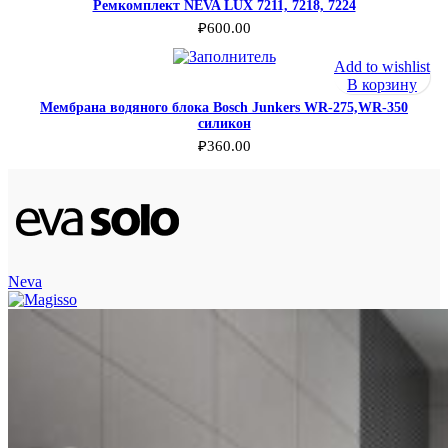
Ремкомплект NEVA LUX 7211, 7218, 7224
₽
600.00
Add to wishlist
В корзину
Мембрана водяного блока Bosch Junkers WR-275,WR-350
силикон
₽
360.00
Neva