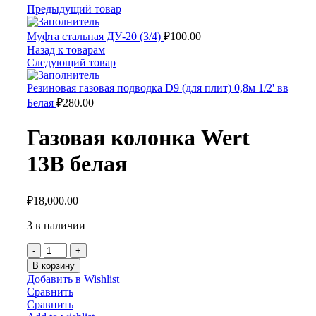
Предыдущий товар
Муфта стальная ДУ-20 (3/4)
₽
100.00
Назад к товарам
Следующий товар
Резиновая газовая подводка D9 (для плит) 0,8м 1/2' вв
Белая
₽
280.00
Газовая колонка Wert
13B белая
₽
18,000.00
3 в наличии
Количество
Газовая
В корзину
колонка
Добавить в Wishlist
Wert
Сравнить
13B
Сравнить
белая