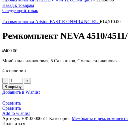
Назад к товарам
Следующий товар
Газовая колонка Ariston FAST R ONM 14 NG RU
₽
14,510.00
Ремкомплект NEVA 4510/4511/4
₽
400.00
Мембрана силиконовая, 5 Сальников, Смазка силиконовая
4 в наличии
Количество
Ремкомплект
В корзину
NEVA
Добавить в Wishlist
4510/4511/4513
до
Сравнить
2015
Сравнить
г.
Add to wishlist
силикон
Артикул:
НФ-00000611
Категория:
Мембраны и рем. комплект
Поделиться