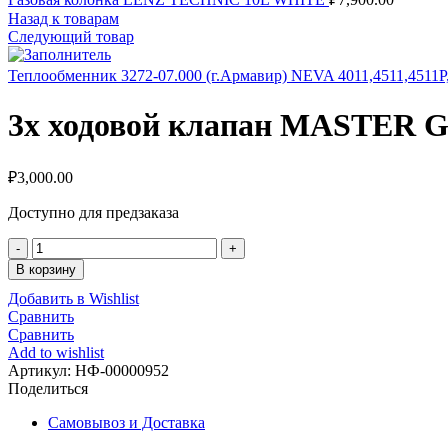
Назад к товарам
Следующий товар
Теплообменник 3272-07.000 (г.Армавир) NEVA 4011,4511,4511P
3х ходовой клапан MASTER G
₽
3,000.00
Доступно для предзаказа
Количество
3х
В корзину
ходовой
Добавить в Wishlist
клапан
Сравнить
MASTER
Сравнить
GAS
Add to wishlist
Seoul
Артикул:
НФ-00000952
2040125
Поделиться
Самовывоз и Доставка